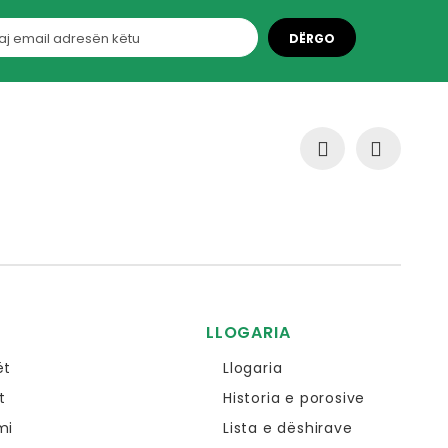
DËRGO
LLOGARIA
ët
Llogaria
t
Historia e porosive
mi
Lista e dëshirave