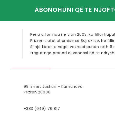
ABONOHUNI QE TE NJOFT
Pena u formua ne vitin 2003, ku filloi hapa
Prizrenit afet xhamisë së Bajraklisë. Në fill
Si një librari e vogël vazhdoi punën reth 6
tregut nga pronari ai vendosi që ta ndrysho
99 Ismet Jashari – Kumanova,
Prizren 20000
+383 (049) 761817