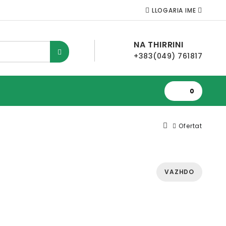
LLOGARIA IME
NA THIRRINI
+383(049) 761817
0
Ofertat
VAZHDO