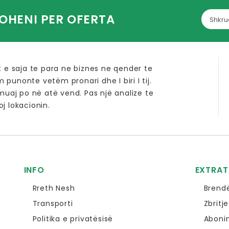
OHENI PER OFERTA
t e saja te para ne biznes ne qender te
im punonte vetëm pronari dhe I biri I tij.
 muaj po në atë vend. Pas një analize te
j lokacionin.
INFO
EXTRAT
Rreth Nesh
Brend
Transporti
Zbritje
Politika e privatësisë
Aboni