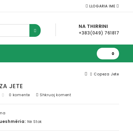
LLOGARIA IME
NA THIRRINI
+383(049) 761817
0
Copeza Jete
ZA JETE
0 komente
Shkruaj koment
ena
ueshmëria:
Në Stok