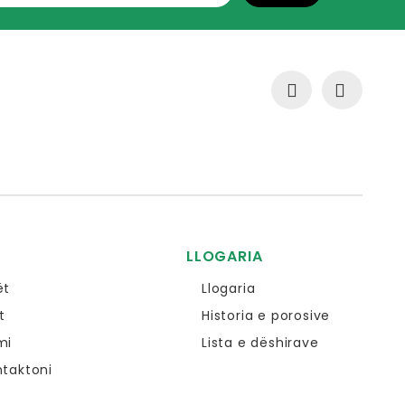
LLOGARIA
ët
Llogaria
t
Historia e porosive
mi
Lista e dëshirave
ntaktoni