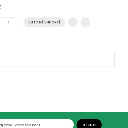
€
SHTO NË SHPORTË
DËRGO