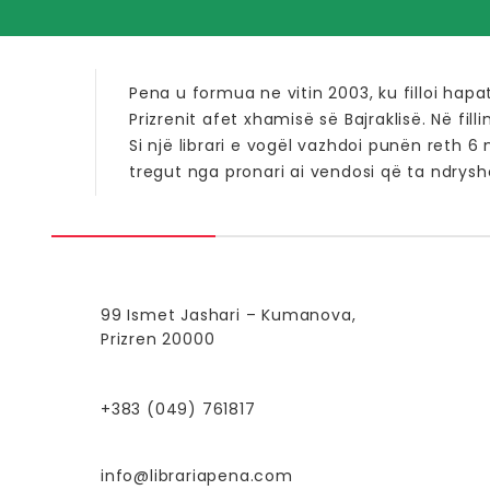
Pena u formua ne vitin 2003, ku filloi hapa
Prizrenit afet xhamisë së Bajraklisë. Në fill
Si një librari e vogël vazhdoi punën reth 6
tregut nga pronari ai vendosi që ta ndrysho
99 Ismet Jashari – Kumanova,
Prizren 20000
+383 (049) 761817
info@librariapena.com