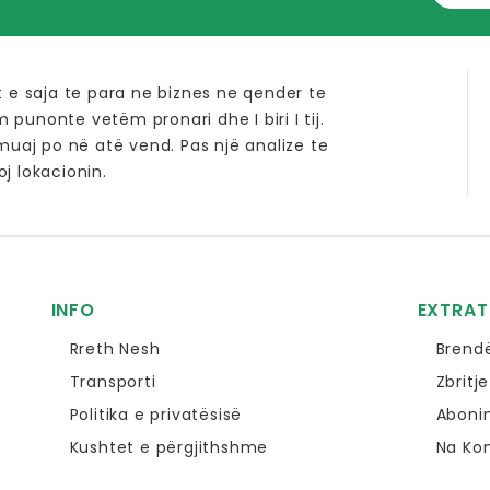
t e saja te para ne biznes ne qender te
im punonte vetëm pronari dhe I biri I tij.
 muaj po në atë vend. Pas një analize te
j lokacionin.
INFO
EXTRAT
Rreth Nesh
Brend
Transporti
Zbritje
Politika e privatësisë
Aboni
Kushtet e përgjithshme
Na Ko