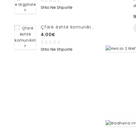
d
Shto Në Shportë
1
Çfarë është komunikimi ?
4.00€
Shto Në Shportë