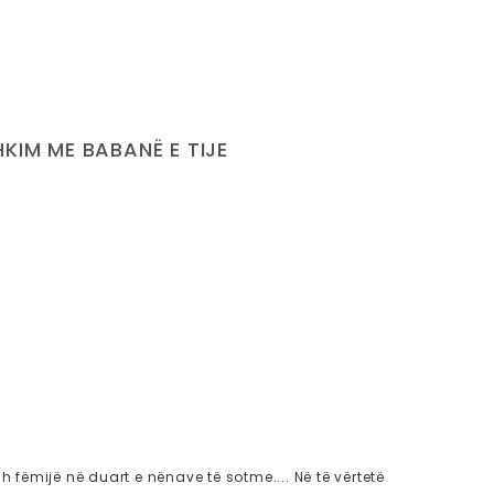
KIM ME BABANË E TIJE
sh fëmijë në duart e nënave të sotme.... Në të vërtetë