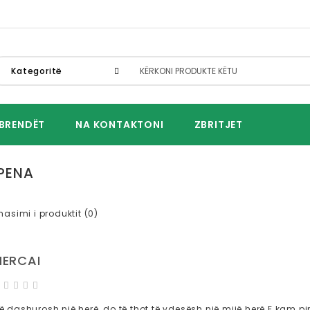
Kategoritë
BRENDËT
NA KONTAKTONI
ZBRITJET
PENA
hasimi i produktit (0)
HERCAI
ë dashurosh një herë, do të thot të vdesësh një mijë herë.E kam pi