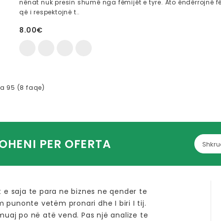
nënat nuk presin shumë nga fëmijët e tyre. Ato ëndërrojnë f
që i respektojnë t..
8.00€
nga 95 (8 faqe)
OHENI PER OFERTA
t e saja te para ne biznes ne qender te
im punonte vetëm pronari dhe I biri I tij.
 muaj po në atë vend. Pas një analize te