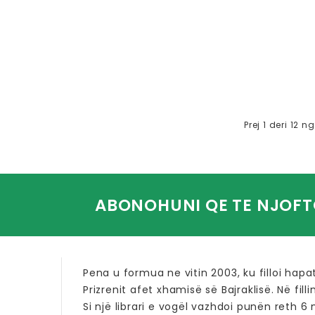
Prej 1 deri 12 
ABONOHUNI QE TE NJOFT
Pena u formua ne vitin 2003, ku filloi hapa
Prizrenit afet xhamisë së Bajraklisë. Në fill
Si një librari e vogël vazhdoi punën reth 6