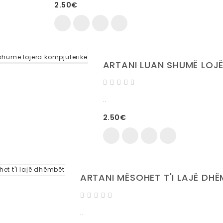
2.50€
ARTANI LUAN SHUMË LOJ
..
2.50€
ARTANI MËSOHET T'I LAJË DH
..