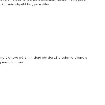
 zjarrin shpritit tim, pa e ditur...
qeshja e diteve që ishim dorë për dore,E djeshmja e jona,e
përmallur I yni...