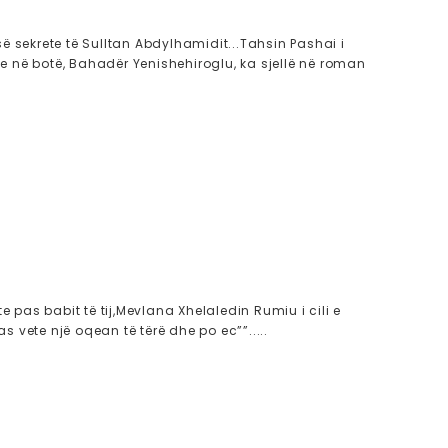
ë sekrete të Sulltan Abdylhamidit...Tahsin Pashai i
dhe në botë, Bahadër Yenishehiroglu, ka sjellë në roman
 pas babit të tij,Mevlana Xhelaledin Rumiu i cili e
s vete një oqean të tërë dhe po ec””.....