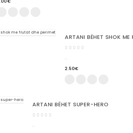
.00€
ARTANI BËHET SHOK ME 
..
2.50€
ARTANI BËHET SUPER-HERO
..