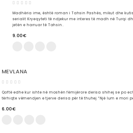
Madhëria ime, është roman i Tahsin Pashës, mikut dhe kutis
serialit Kryeqyteti të ndjekur me interes të madh në Turqi 
jetën e harruar të Tahsin..
9.00€
MEVLANA
Qoftë edhe kur ishte në moshën fëmijërore derisa shihej se po ecte
tërhiqte vëmendjen e tjerve derisa për të thuhej “Një lum e mori pa
6.00€