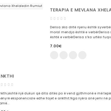
TERAPIA E MEVLANA XHEL
Derisa ska dritë njeriu është syverb
moral mendja është e verbërDerisa s
është e verbërDerisa s’ka urtësi fuqi
7.00€
ANKTHI
nkthi,është një dukuri që dita ditës po ë vend gjithmonë e më tepë
ënyrë eksponenciale edhe llojet e ankthit.Nga njëra anë jemi në p
amë..