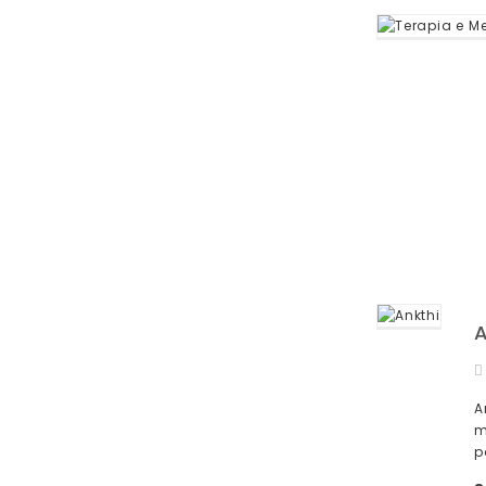
A
m
p