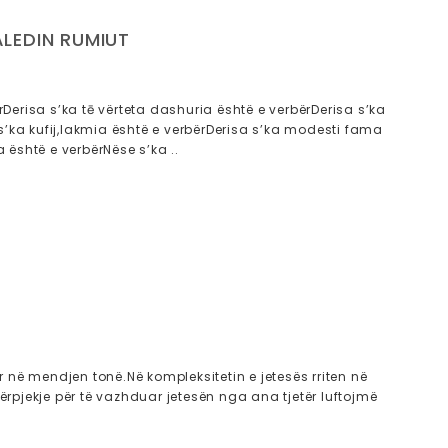
ALEDIN RUMIUT
ërDerisa s’ka tē vërteta dashuria është e verbërDerisa s’ka
’ka kufij,lakmia është e verbërDerisa s’ka modesti fama
a është e verbërNëse s’ka ..
r në mendjen tonë.Në kompleksitetin e jetesës rriten në
ërpjekje për të vazhduar jetesën nga ana tjetër luftojmë