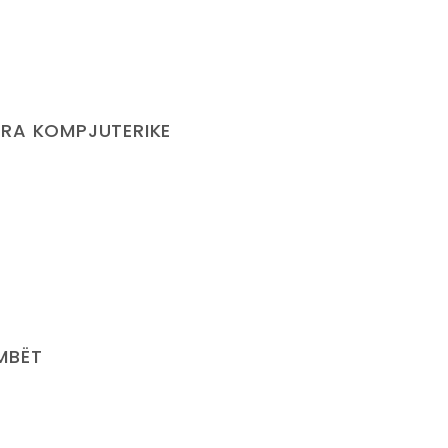
ËRA KOMPJUTERIKE
ËMBËT