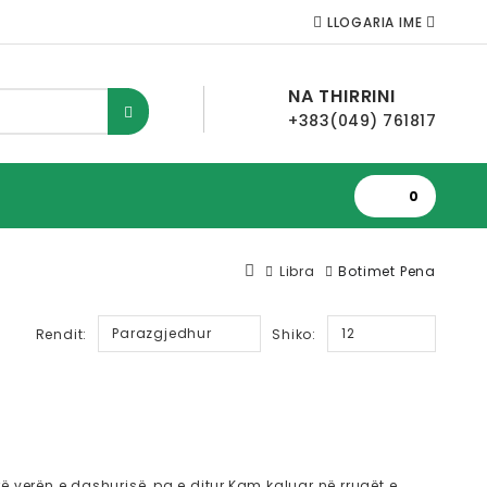
LLOGARIA IME
NA THIRRINI
+383(049) 761817
0
Libra
Botimet Pena
Parazgjedhur
12
Rendit:
Shiko:
rë verën e dashurisë, pa e ditur,Kam kaluar në rrugët e