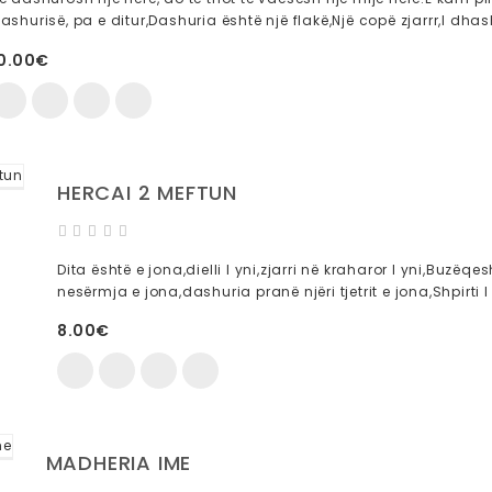
ashurisë, pa e ditur,Dashuria është një flakë,Një copë zjarrr,I dhashë
0.00€
HERCAI 2 MEFTUN
Dita është e jona,dielli I yni,zjarri në kraharor I yni,Buzë
nesërmja e jona,dashuria pranë njëri tjetrit e jona,Shpirti I 
8.00€
MADHERIA IME