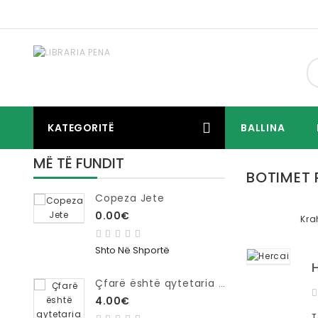
KATEGORITË
BALLINA
MË TË FUNDIT
BOTIMET 
Copeza Jete
0.00€
Kra
Shto Në Shportë
Çfarë është qytetaria e digjitale ?
4.00€
T