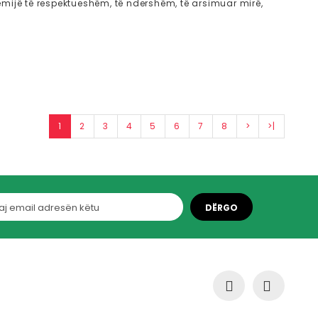
ëmijë të respektueshëm, të ndershëm, të arsimuar mirë,
1
2
3
4
5
6
7
8
>
>|
DËRGO