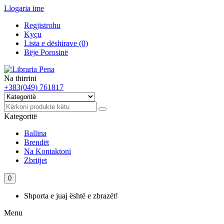
Llogaria ime
Regjistrohu
Kyçu
Lista e dëshirave (0)
Bëje Porosinë
Na thirrini
+383(049) 761817
Kategoritë
Ballina
Brendët
Na Kontaktoni
Zbritjet
0
Shporta e juaj është e zbrazët!
Menu