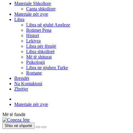
Materiale Shkollore
Çanta shkollore
Materiale për zyre
Libra
Libra në gjuhë Angleze
Botimet Pena
Histori
Lektyra
Libra për fëmijë
Libra shkollorë
Më të shiturat
Psikologji
Libra ne gjuhen Turke
Romane
Brendët
Na Kontaktoni
Zbritjet
Materiale për zyre
Më të fundit
Shto në shportë