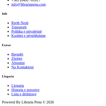
+383 (049) 761817
info@librariapena.com
Info
Rreth Nesh
Transporti
Politika e privatësisë
Kushtet e përgjithshme
Extrat
Brendët
Zbritjet
Abonimi
Na Kontaktoni
Llogaria
Llogaria
Historia e porosive
Lista e dëshirave
Powered By Libraria Pena © 2026