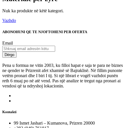
Nuk ka produkte në këtë kategori.
Vazhdo
ABONOHUNI QE TE NJOFTOHENI PER OFERTA
Email
Dërgo
Pena u formua ne vitin 2003, ku filloi hapat e saja te para ne biznes
ne qender te Prizrenit afet xhamisë së Bajraklisë. Në fillim punonte
vetëm pronari dhe I biri I tij. Si një librari e vogël vazhdoi punën
reth 6 muaj po në atë vend. Pas një analize te tregut nga pronari ai
vendosi që ta ndryshoj lokacionin.
Kontakti
99 Ismet Jashari – Kumanova, Prizren 20000